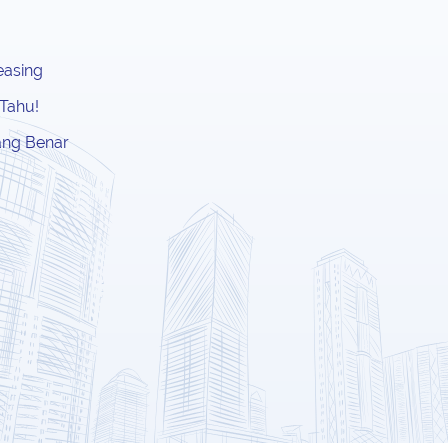
easing
 Tahu!
ang Benar