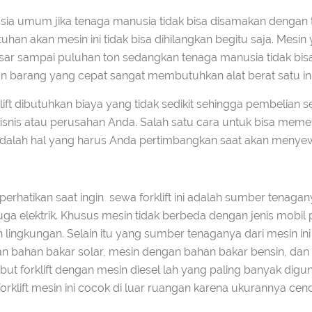
asia umum jika tenaga manusia tidak bisa disamakan dengan
an akan mesin ini tidak bisa dihilangkan begitu saja. Mesi
sar sampai puluhan ton sedangkan tenaga manusia tidak bisa
n barang yang cepat sangat membutuhkan alat berat satu ini
ift dibutuhkan biaya yang tidak sedikit sehingga pembelian s
is atau perusahan Anda. Salah satu cara untuk bisa memen
dalah hal yang harus Anda pertimbangkan saat akan menyewa 
hatikan saat ingin sewa forklift ini adalah sumber tenaganya
juga elektrik. Khusus mesin tidak berbeda dengan jenis m
h lingkungan. Selain itu yang sumber tenaganya dari mesin i
n bahan bakar solar, mesin dengan bahan bakar bensin, dan
ut forklift dengan mesin diesel lah yang paling banyak digu
klift mesin ini cocok di luar ruangan karena ukurannya cend