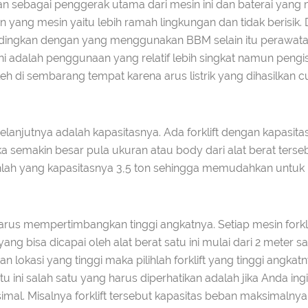
dikan sebagai penggerak utama dari mesin ini dan baterai yang me
yang mesin yaitu lebih ramah lingkungan dan tidak berisik. 
andingkan dengan yang menggunakan BBM selain itu perawata
 ini adalah penggunaan yang relatif lebih singkat namun pen
oleh di sembarang tempat karena arus listrik yang dihasilkan 
lanjutnya adalah kapasitasnya. Ada forklift dengan kapasita
aka semakin besar pula ukuran atau body dari alat berat ters
ihlah yang kapasitasnya 3,5 ton sehingga memudahkan untuk p
harus mempertimbangkan tinggi angkatnya. Setiap mesin forkli
ang bisa dicapai oleh alat berat satu ini mulai dari 2 meter
kasi yang tinggi maka pilihlah forklift yang tinggi angkat
 ini salah satu yang harus diperhatikan adalah jika Anda ing
mal. Misalnya forklift tersebut kapasitas beban maksimalny