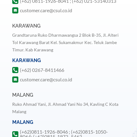
(+62) 0811-1926-8041 ; (+62) 021-53140313
customer.care@csul.co.id
KARAWANG
Grandtaruna Ruko Dharmawangsa 2 Blok B-35, Jl. Alteri
Tol Karawang Barat Kel. Sukamakmur Kec. Teluk Jambe
Timur. Kab Karawang
KARAWANG
(+62) 0267-8411466
customer.care@csul.co.id
MALANG
Ruko Ahmad Yani, Jl. Ahmad Yani No 34, Kavling C Kota
Malang
MALANG
(+62)0811-1926-8046 ; (+62)0815-1050-
8064; (+62)0815-1972- 5462