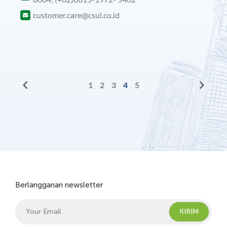
customer.care@csul.co.id
1
2
3
4
5
Berlangganan newsletter